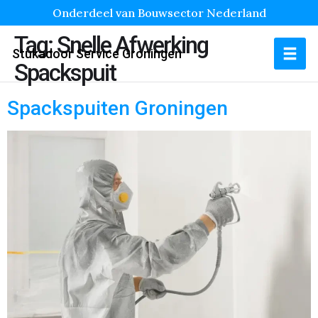
Onderdeel van Bouwsector Nederland
Tag:
Snelle Afwerking
Stukadoor Service Groningen
Spackspuit
Spackspuiten Groningen