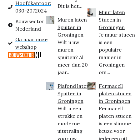
Hoofdkantoor:
Dit is het...
030-2072024
Muur laten
Muren laten
Stucen in
Bouwsector
Spuiten in
Groningen
Nederland
Groningen
Je muur stucen
Ga naar onze
Wilt u uw
is een
webshop
muren
populaire
spuiten? Al
manier in
meer dan 20
Groningen
jaar...
om...
Plafond laten
Fermacell
Spuiten in
platen stucen
Groningen
in Groningen
Wilt u een
Fermacell
strakke en
platen stucen
moderne
is een slimme
uitstraling
keuze voor
voor uw
iedereen uit...