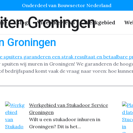
Onderdeel van Bouwsector Nederland
iten Groningen
me
Blog
Video Reviews
Werkgebied
We
in Groningen
 spuiten wij muren in Groningen! We garanderen de hoogste 
f bedrijfspand komt vaak de vraag naar voren: hoe kunn
Werkgebied van Stukadoor Service
Groningen
Wilt u een stukadoor inhuren in
Groningen? Dit is het...