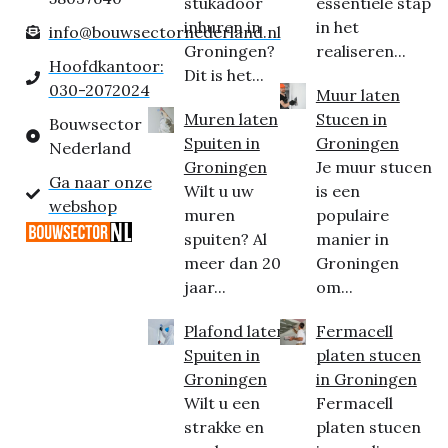
stukadoor
essentiële stap
inhuren in
in het
info@bouwsectornederland.nl
Groningen?
realiseren...
Hoofdkantoor:
Dit is het...
030-2072024
Muur laten
Muren laten
Stucen in
Bouwsector
Spuiten in
Groningen
Nederland
Groningen
Je muur stucen
Ga naar onze
Wilt u uw
is een
webshop
muren
populaire
spuiten? Al
manier in
meer dan 20
Groningen
jaar...
om...
Plafond laten
Fermacell
Spuiten in
platen stucen
Groningen
in Groningen
Wilt u een
Fermacell
strakke en
platen stucen