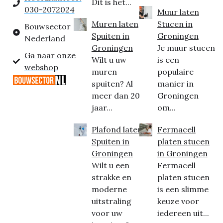
Dit is het...
030-2072024
Muur laten
Muren laten
Stucen in
Bouwsector
Spuiten in
Groningen
Nederland
Groningen
Je muur stucen
Ga naar onze
Wilt u uw
is een
webshop
muren
populaire
spuiten? Al
manier in
meer dan 20
Groningen
jaar...
om...
Plafond laten
Fermacell
Spuiten in
platen stucen
Groningen
in Groningen
Wilt u een
Fermacell
strakke en
platen stucen
moderne
is een slimme
uitstraling
keuze voor
voor uw
iedereen uit...