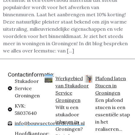
Leemstuc is een eeuwenoud materiaal dat steeds
populairder wordt voor het afwerken van
binnenmuren. Laat het aanbrengen met 10% korting!
Deze natuurlijke pleister staat bekend om zijn warme
uitstraling, milieuvriendelijke eigenschappen en vele
voordelen voor het binnenklimaat. Je ziet het steeds
meer in woningen in Groningen! In dit blog bespreken
we alles over leemstuc: van […]
Contactinformatie:
Werkgebied
Plafond laten
Stukadoor
van Stukadoor
Stucen in
Service
Service
Groningen
Groningen
Groningen
Een plafond
KVK:
Wilt u een
stucen is een
58037640
stukadoor
essentiële stap
inhuren in
in het
info@bouwsectornederland.nl
Groningen?
realiseren...
Hoofdkantoor: